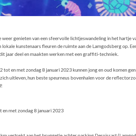
 weer genieten van een sfeervolle lichtjeswandeling in het hartje 
 lokale kunstenaars fleuren de ruimte aan de Lamgodsberg op. Een 
it jaar deel en maakten werken met een graffiti-techniek.
 tot en met zondag 8 januari 2023 kunnen jong en oud komen geni
zich uitleven, hun beste speurneus bovenhalen voor de reflectorz
l!
t en met zondag 8 januari 2023
km vertrekt aan het bruggetje achter parking Deroissart (Lamgod