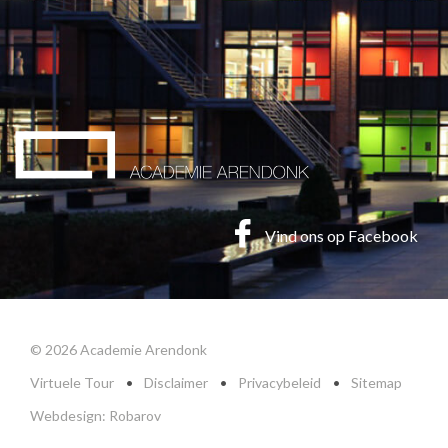
Vind ons op Facebook
© 2026 Academie Arendonk
Virtuele Tour
•
Disclaimer
•
Privacybeleid
•
Sitemap
Webdesign: Robarov