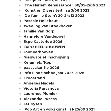
'Basquiat': 16-17/05 2023
'The Harlem Renaissance': 30/05-2/06 2023
'Kunst en Diversiteit': za 3/06 2023
'De familie Stein': 20-24/12 2022
Pascale Hellebaut
tweeling Van Broekhoven
familie Van Gorp
Hannelore Vandepoel
Expo Kasterlee 2026
EXPO BEELDHOUWEN
Joor Verhoeven
Nieuwsbrief inschrijving
Keramiek: 'Kop'
paasvakantie 2026
Info Einde schooljaar 2025-2026
Troostrand
Annelies Nagels
Victoria Parvanova
Laurence Plumier
Alexandra Puscas
Jef Gysen
'Pop Art en volkskunst': 21-25/09 2021