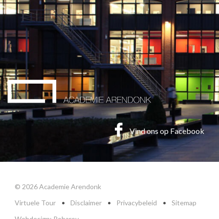
Vind ons op Facebook
© 2026 Academie Arendonk
Virtuele Tour
•
Disclaimer
•
Privacybeleid
•
Sitemap
Webdesign: Robarov