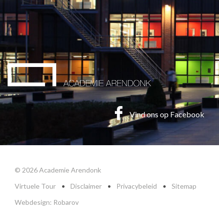
Vind ons op Facebook
© 2026 Academie Arendonk
Virtuele Tour
•
Disclaimer
•
Privacybeleid
•
Sitemap
Webdesign: Robarov