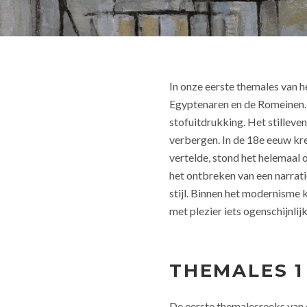
In onze eerste themales van het
Egyptenaren en de Romeinen. 
stofuitdrukking. Het stillev
verbergen. In de 18e eeuw kr
vertelde, stond het helemaal 
het ontbreken van een narrati
stijl. Binnen het modernisme 
met plezier iets ogenschijnlij
THEMALES 1
De eerste themalesreeks van d