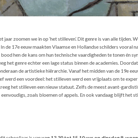
 jaar zoomen we in op ‘het stilleven’. Dit genre is van alle tijden. W
In de 17e eeuw maakten Vlaamse en Hollandse schilders vooral n
en bood hen de kans om hun technische vaardigheden te tonen én 
eeg het genre echter een lage status binnen de academies. Doordat
onderaan de artistieke hiërarchie. Vanaf het midden van de 19e eeu
ef werd een voordeel: het stilleven werd een vrijplaats om te expe
kreeg het stilleven een nieuw statuut. Zelfs de meest avant-gardis
k eenvoudigs, zoals bloemen of appels. En ook vandaag blijft het st
it schooljaar is van
van 13.30 tot 15.10 uur op
dinsdag 9, woen