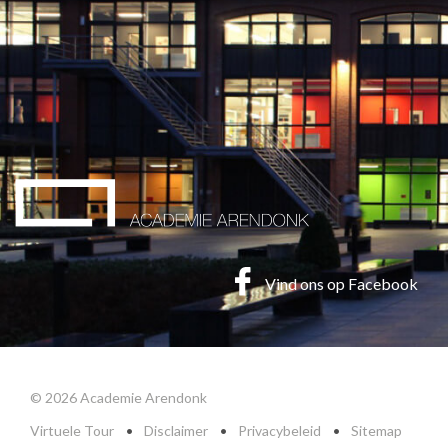
Vind ons op Facebook
© 2026 Academie Arendonk
Virtuele Tour
•
Disclaimer
•
Privacybeleid
•
Sitemap