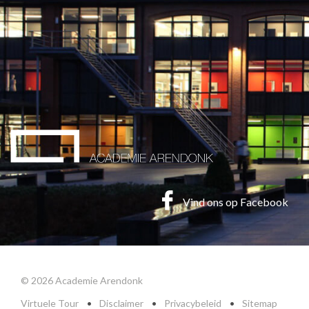
Vind ons op Facebook
© 2026 Academie Arendonk
Virtuele Tour
•
Disclaimer
•
Privacybeleid
•
Sitemap