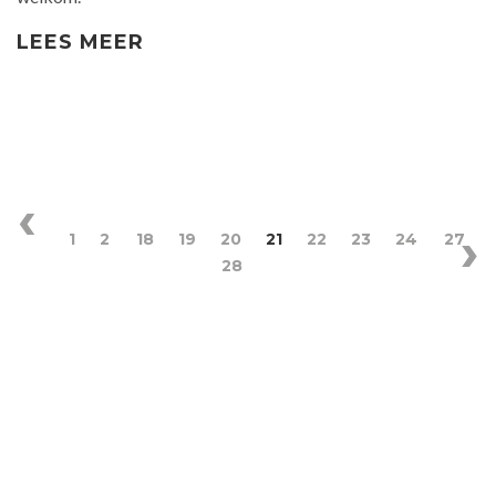
LEES MEER
1
2
18
19
20
21
22
23
24
27
28
‹
VO
VORIGE
›