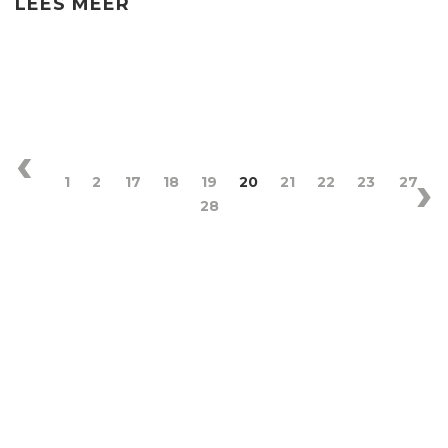
LEES MEER
1
2
17
18
19
20
21
22
23
27
28
‹
VO
VORIGE
›