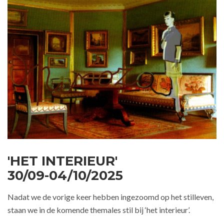
'HET INTERIEUR'
30/09-04/10/2025
Nadat we de vorige keer hebben ingezoomd op het stilleven,
staan we in de komende themales stil bij ‘het interieur’.