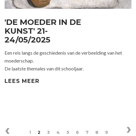
'DE MOEDER IN DE
KUNST' 21-
24/05/2025
Een reis langs de geschiedenis van de verbeelding van het
moederschap.
De laatste themales van dit schooljaar.
LEES MEER
1
2
3
4
5
6
7
8
9