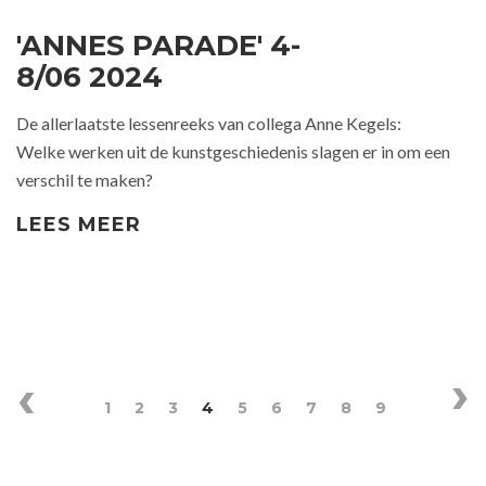
'ANNES PARADE' 4-
8/06 2024
De allerlaatste lessenreeks van collega Anne Kegels:
Welke werken uit de kunstgeschiedenis slagen er in om een
verschil te maken?
LEES MEER
1
2
3
4
5
6
7
8
9