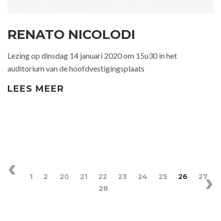
RENATO NICOLODI
Lezing op dinsdag 14 januari 2020 om 15u30 in het
auditorium van de hoofdvestigingsplaats
LEES MEER
1
2
20
21
22
23
24
25
26
27
28